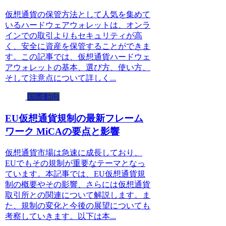
仮想通貨の保管方法として人気を集めて
いるハードウェアウォレットは、オンラ
インでの取引よりもセキュリティが高
く、安全に資産を保管することができま
す。この記事では、仮想通貨ハードウェ
アウォレットの基本、選び方、使い方、
そして注意点について詳しく...
国際動向
EU仮想通貨規制の最新フレーム
ワーク MiCAの要点と影響
仮想通貨市場は急速に成長しており、
EUでもその規制が重要なテーマとなっ
ています。本記事では、EU仮想通貨規
制の概要やその影響、さらには仮想通貨
取引所との関連について解説します。ま
た、規制の変化と今後の展望についても
考察していきます。以下は本...