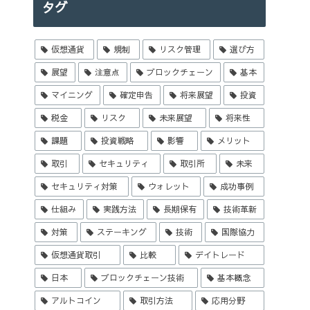
タグ
仮想通貨
規制
リスク管理
選び方
展望
注意点
ブロックチェーン
基本
マイニング
確定申告
将来展望
投資
税金
リスク
未来展望
将来性
課題
投資戦略
影響
メリット
取引
セキュリティ
取引所
未来
セキュリティ対策
ウォレット
成功事例
仕組み
実践方法
長期保有
技術革新
対策
ステーキング
技術
国際協力
仮想通貨取引
比較
デイトレード
日本
ブロックチェーン技術
基本概念
アルトコイン
取引方法
応用分野