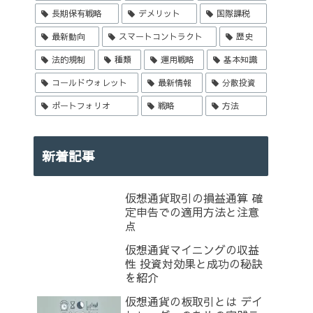
長期保有戦略
デメリット
国際課税
最新動向
スマートコントラクト
歴史
法的規制
種類
運用戦略
基本知識
コールドウォレット
最新情報
分散投資
ポートフォリオ
戦略
方法
新着記事
仮想通貨取引の損益通算 確
定申告での適用方法と注意
点
仮想通貨マイニングの収益
性 投資対効果と成功の秘訣
を紹介
仮想通貨の板取引とは デイ