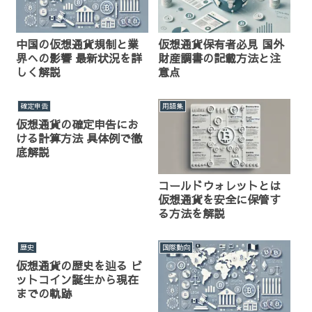
中国の仮想通貨規制と業
仮想通貨保有者必見 国外
界への影響 最新状況を詳
財産調書の記載方法と注
しく解説
意点
確定申告
用語集
仮想通貨の確定申告にお
ける計算方法 具体例で徹
底解説
コールドウォレットとは
仮想通貨を安全に保管す
る方法を解説
歴史
国際動向
仮想通貨の歴史を辿る ビ
ットコイン誕生から現在
までの軌跡