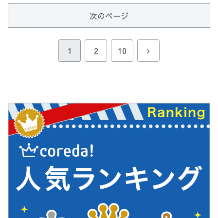
次のページ
次
1
2
10
へ