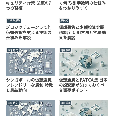
キュリティ対策 必須の7
て何 取引手数料の仕組み
つの習慣
をわかりやすく
仕組み解説
節税術
ブロックチェーンって何
仮想通貨と少額投資非課
仮想通貨を支える技術の
税制度 活用方法と節税効
仕組みを解説
果を解説
国際動向
国際課税
シンガポールの仮想通貨
仮想通貨とFATCA法 日本
フレンドリーな規制 特徴
の投資家が知っておくべ
と最新動向
き重要ポイント
国際動向
国際課税